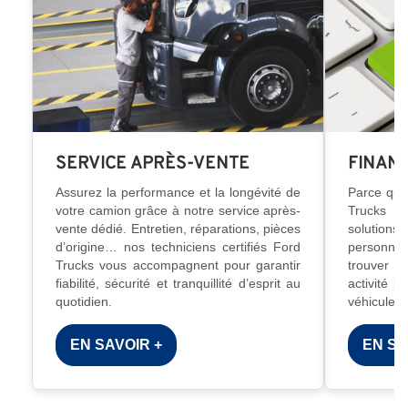
SERVICE APRÈS-VENTE
FINAN
Assurez la performance et la longévité de
Parce que
votre camion grâce à notre service après-
Trucks 
vente dédié. Entretien, réparations, pièces
solutions
d’origine… nos techniciens certifiés Ford
personna
Trucks vous accompagnent pour garantir
trouver l
fiabilité, sécurité et tranquillité d’esprit au
activité p
quotidien.
véhicule e
EN SAVOIR +
EN SA