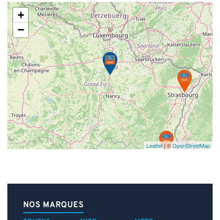
+
−
Leaflet
| ©
OpenStreetMap
NOS MARQUES