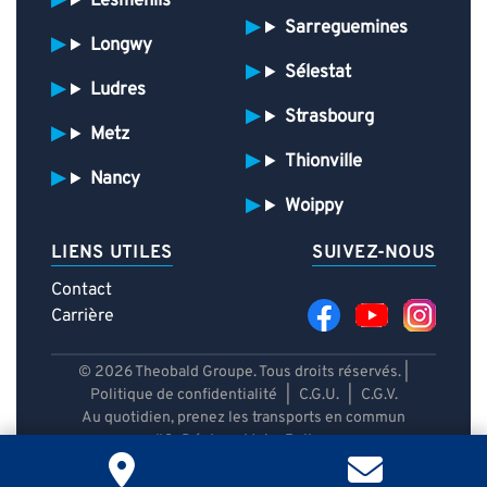
Lesménils
Sarreguemines
Longwy
Sélestat
Ludres
Strasbourg
Metz
Thionville
Nancy
Woippy
LIENS UTILES
SUIVEZ-NOUS
Contact
Carrière
© 2026 Theobald Groupe. Tous droits réservés. |
Politique de confidentialité
|
C.G.U.
|
C.G.V.
Au quotidien, prenez les transports en commun
#SeDéplacerMoinsPolluer