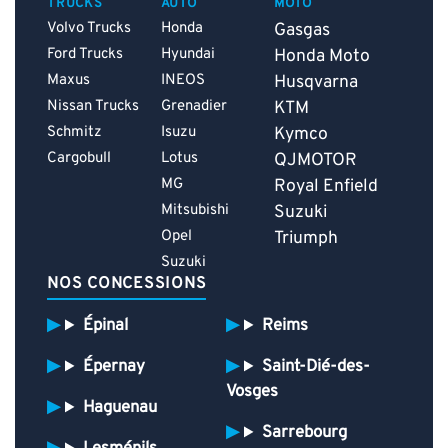
TRUCKS
AUTO
MOTO
Volvo Trucks
Honda
Gasgas
Ford Trucks
Hyundai
Honda Moto
Maxus
INEOS
Husqvarna
Nissan Trucks
Grenadier
KTM
Schmitz
Isuzu
Kymco
Cargobull
Lotus
QJMOTOR
MG
Royal Enfield
Mitsubishi
Suzuki
Opel
Triumph
Suzuki
NOS CONCESSIONS
Épinal
Reims
Épernay
Saint-Dié-des-
Vosges
Haguenau
Sarrebourg