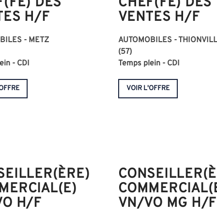
(FE) DES
CHEF(FE) DES
TES H/F
VENTES H/F
ILES - METZ
AUTOMOBILES - THIONVIL
(57)
ein - CDI
Temps plein - CDI
'OFFRE
VOIR L'OFFRE
SEILLER(ÈRE)
CONSEILLER(È
MERCIAL(E)
COMMERCIAL(
VO H/F
VN/VO MG H/F