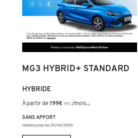
MG3 HYBRID+ STANDARD
HYBRIDE
À partir de
19
9
€
/mois
TTC
(A)
SANS APPORT
valable jusqu'au 30
/06/2026